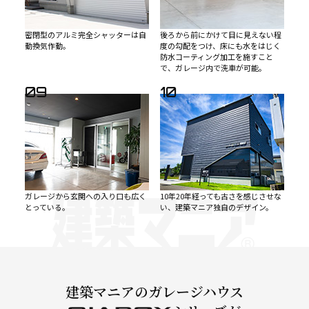
密閉型のアルミ完全シャッターは自
後ろから前にかけて目に見えない程
動換気作動。
度の勾配をつけ、床にも水をはじく
防水コーティング加工を施すこと
で、ガレージ内で洗車が可能。
09
10
ガレージから玄関への入り口も広く
10年20年経っても古さを感じさせな
とっている。
い、建築マニア独自のデザイン。
建築マニアのガレージハウス