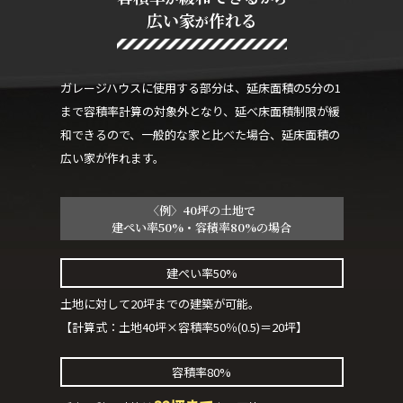
広い家
作れる
が
ガレージハウスに使用する部分は、延床面積の5分の1
まで容積率計算の対象外となり、延べ床面積制限が緩
和できるので、一般的な家と比べた場合、延床面積の
広い家が作れます。
〈例〉
40
坪の土地で
建ぺい率
50
%・容積率
80
%の場合
建ぺい率50%
土地に対して20坪までの建築が可能。
【計算式：土地40坪×容積率50％(0.5)＝20坪】
容積率80%