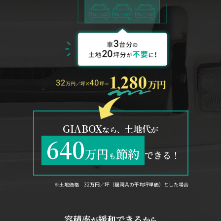
GIABOX
土地代
なら、
が
640
万円
節約
できる！
も
※土地価格 32万円／坪（福岡県の平均坪単価）とした場合
容積率
緩和できる
が
から