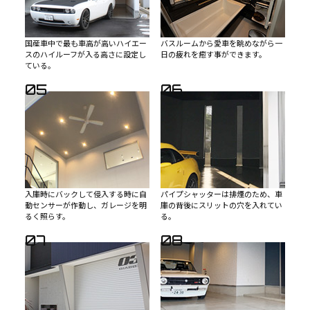
国産車中で最も車高が高いハイエー
バスルームから愛車を眺めながら一
スのハイルーフが入る高さに設定し
日の疲れを癒す事ができます。
ている。
05
06
入庫時にバックして侵入する時に自
パイプシャッターは排煙のため、車
動センサーが作動し、ガレージを明
庫の背後にスリットの穴を入れてい
るく照らす。
る。
07
08