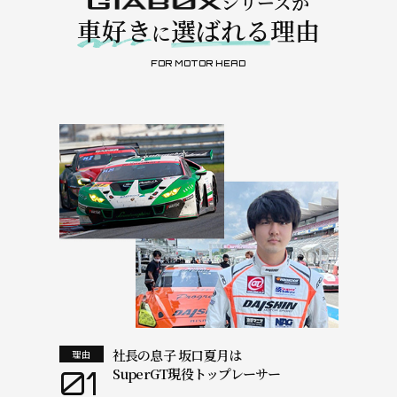
シリーズが
車好き
選ばれる
理由
に
FOR MOTOR HEAD
社長の息子 坂口夏月は
理由
01
SuperGT現役トップレーサー