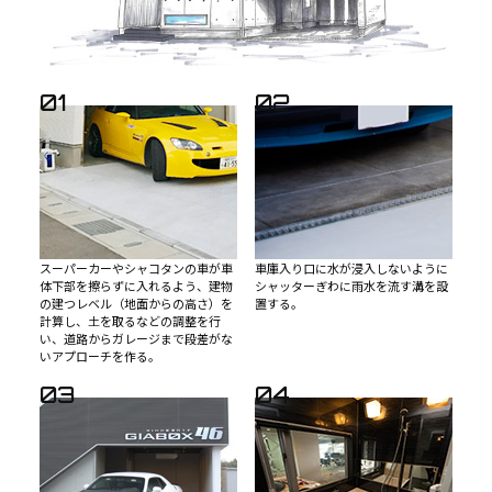
01
02
スーパーカーやシャコタンの車が車
車庫入り口に水が浸入しないように
体下部を擦らずに入れるよう、建物
シャッターぎわに雨水を流す溝を設
の建つレベル（地面からの高さ）を
置する。
計算し、土を取るなどの調整を行
い、道路からガレージまで段差がな
いアプローチを作る。
03
04